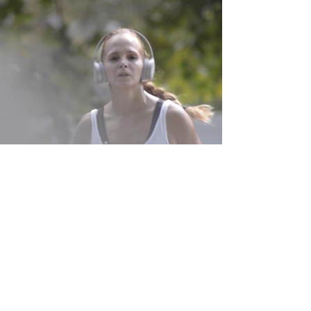
„Die Lücke“
Videoinstallation, 13.min Loop
mit Texten von Anna Frey, in
Schriftdeutsch, gesprochen von
Maxi Schmitz.